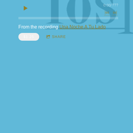
0:00
/
???
From the recording
Una Noche A Tu Lado
$1.25
SHARE