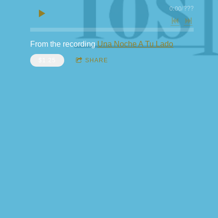
0:00
/
???
From the recording
Una Noche A Tu Lado
$1.25
SHARE